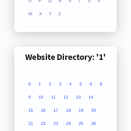
O
P
Q
R
S
T
U
V
W
X
Y
Z
Website Directory: '1'
0
1
2
3
4
5
6
8
9
10
11
12
13
14
15
16
17
18
19
20
21
22
23
24
25
26