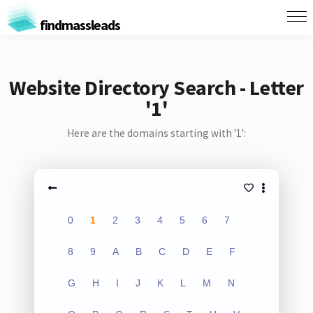
findmassleads
Website Directory Search - Letter
'1'
Here are the domains starting with '1':
0
1
2
3
4
5
6
7
8
9
A
B
C
D
E
F
G
H
I
J
K
L
M
N