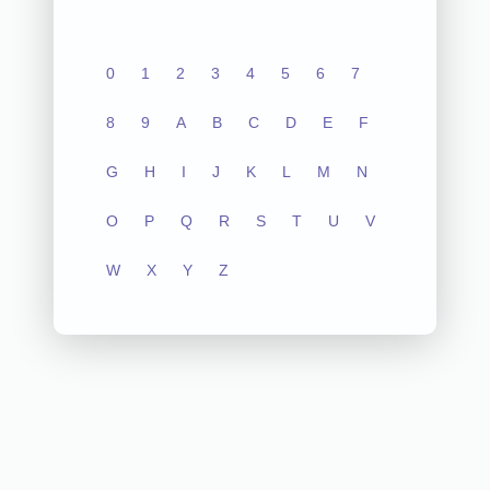
0
1
2
3
4
5
6
7
8
9
A
B
C
D
E
F
G
H
I
J
K
L
M
N
O
P
Q
R
S
T
U
V
W
X
Y
Z